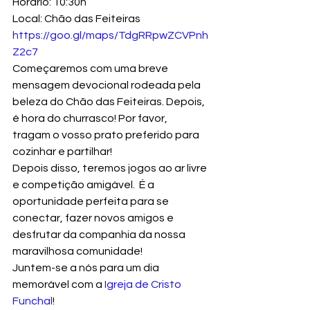
Horário: 10:30h
Local: Chão das Feiteiras 
https://goo.gl/maps/TdgRRpwZCVPnh
Z2c7
Começaremos com uma breve 
mensagem devocional rodeada pela 
beleza do Chão das Feiteiras. Depois, 
é hora do churrasco! Por favor, 
tragam o vosso prato preferido para 
cozinhar e partilhar!
Depois disso, teremos jogos ao ar livre 
e competição amigável.  É a 
oportunidade perfeita para se 
conectar, fazer novos amigos e 
desfrutar da companhia da nossa 
maravilhosa comunidade!
Juntem-se a nós para um dia 
memorável com a 
Igreja de Cristo 
Funchal
!